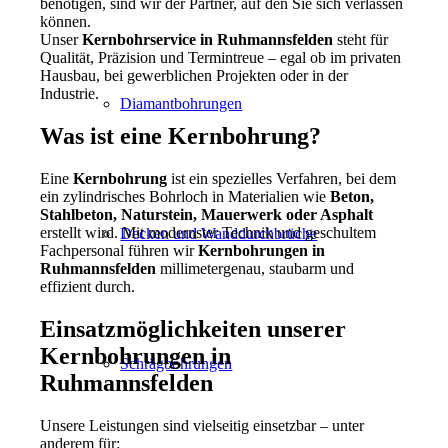
benötigen, sind wir der Partner, auf den Sie sich verlassen
können.
Unser
Kernbohrservice in Ruhmannsfelden
steht für
Qualität, Präzision und Termintreue – egal ob im privaten
Hausbau, bei gewerblichen Projekten oder in der
Industrie.
Diamantbohrungen
Was ist eine Kernbohrung?
Eine
Kernbohrung
ist ein spezielles Verfahren, bei dem
ein zylindrisches Bohrloch in Materialien wie
Beton,
Stahlbeton, Naturstein, Mauerwerk oder Asphalt
erstellt wird. Mit modernster Technik und geschultem
Decken und Wanddurchbrüche
Fachpersonal führen wir
Kernbohrungen in
Ruhmannsfelden
millimetergenau, staubarm und
effizient durch.
Einsatzmöglichkeiten unserer
Kernbohrungen in
Schrägbohrungen
Ruhmannsfelden
Unsere Leistungen sind vielseitig einsetzbar – unter
anderem für: