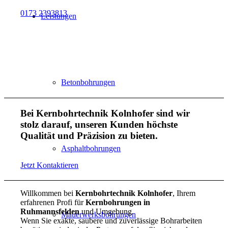
0173 2393813
Leistungen
Betonbohrungen
Bei Kernbohrtechnik Kolnhofer sind wir
stolz darauf, unseren Kunden höchste
Qualität und Präzision zu bieten.
Asphaltbohrungen
Jetzt Kontaktieren
Willkommen bei
Kernbohrtechnik Kolnhofer
, Ihrem
erfahrenen Profi für
Kernbohrungen in
Ruhmannsfelden
und Umgebung.
Mauerwerksbohrungen
Wenn Sie exakte, saubere und zuverlässige Bohrarbeiten