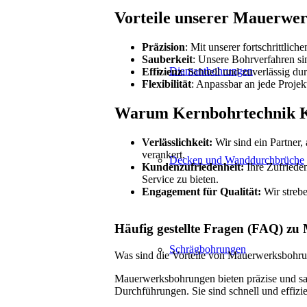
Vorteile unserer Mauerwe
Präzision
: Mit unserer fortschrittlic
Sauberkeit
: Unsere Bohrverfahren si
Diamantbohrungen
Effizienz
: Schnell und zuverlässig dur
Flexibilität
: Anpassbar an jede Projek
Warum Kernbohrtechnik K
Verlässlichkeit:
Wir sind ein Partner,
verankert.
Decken und Wanddurchbrüche
Kundenzufriedenheit:
Ihre Zufrieden
Service zu bieten.
Engagement für Qualität:
Wir strebe
Häufig gestellte Fragen (FAQ) z
Schrägbohrungen
Was sind die Vorteile von Mauerwerksbohr
Mauerwerksbohrungen bieten präzise und sau
Durchführungen. Sie sind schnell und effi