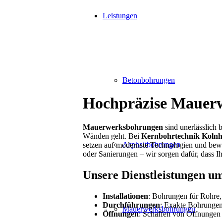
Leistungen
Betonbohrungen
Hochpräzise Mauerw
Mauerwerksbohrungen
sind unerlässlich 
Wänden geht. Bei
Kernbohrtechnik Kolnh
Asphaltbohrungen
setzen auf modernste Technologien und bewä
oder Sanierungen – wir sorgen dafür, dass 
Unsere Dienstleistungen um
Installationen
: Bohrungen für Rohre,
Durchführungen
: Exakte Bohrungen
Mauerwerksbohrungen
Öffnungen
: Schaffen von Öffnungen 