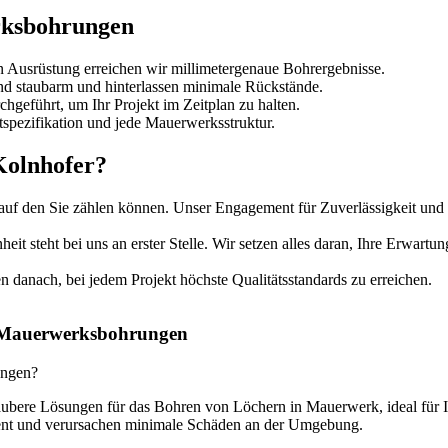
rksbohrungen
hen Ausrüstung erreichen wir millimetergenaue Bohrergebnisse.
nd staubarm und hinterlassen minimale Rückstände.
chgeführt, um Ihr Projekt im Zeitplan zu halten.
tspezifikation und jede Mauerwerksstruktur.
olnhofer?
 auf den Sie zählen können. Unser Engagement für Zuverlässigkeit und T
heit steht bei uns an erster Stelle. Wir setzen alles daran, Ihre Erwart
n danach, bei jedem Projekt höchste Qualitätsstandards zu erreichen.
u Mauerwerksbohrungen
ungen?
bere Lösungen für das Bohren von Löchern in Mauerwerk, ideal für In
zient und verursachen minimale Schäden an der Umgebung.